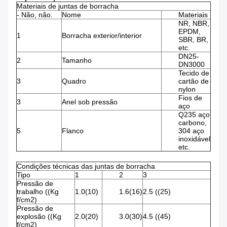
Materiais de juntas de borracha
- Não, não.
Nome
Materiais
NR, NBR,
EPDM,
1
Borracha exterior/interior
SBR, BR,
etc.
DN25-
2
Tamanho
DN3000
Tecido de
3
Quadro
cartão de
nylon
Fios de
3
Anel sob pressão
aço
Q235 aço
carbono,
5
Flanco
304 aço
inoxidável
etc.
Condições técnicas das juntas de borracha
Tipo
1
2
3
Pressão de
trabalho ((Kg
1.0(10)
1.6(16)
2.5 ((25)
f/cm2)
Pressão de
explosão ((Kg
2.0(20)
3.0(30)
4.5 ((45)
f/cm2)