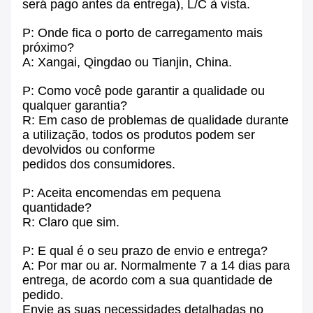
É amplamente utilizado na engenharia
química,
Construção, abastecimento de água,
drenagem, petróleo, indústrias leves e
pesadas, refrigeração,
saneamento, aquecimento de água, fogo
O projecto tem por objectivo a melhoria da
qualidade dos serviços de protecção,
energia eléctrica e outros projectos de
base.
ser transformado em ácido, alcalino,
corrosão,
O produto deve ser adaptado a uma