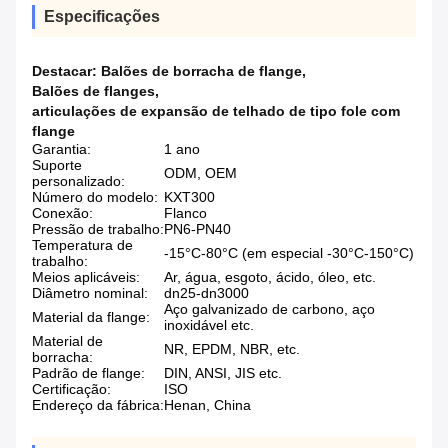
Especificações
Destacar:
Balões de borracha de flange
,
Balões de flanges
,
articulações de expansão de telhado de tipo fole com
flange
Garantia:
1 ano
Suporte
ODM, OEM
personalizado:
Número do modelo:
KXT300
Conexão:
Flanco
Pressão de trabalho:
PN6-PN40
Temperatura de
-15°C-80°C (em especial -30°C-150°C)
trabalho:
Meios aplicáveis:
Ar, água, esgoto, ácido, óleo, etc.
Diâmetro nominal:
dn25-dn3000
Aço galvanizado de carbono, aço
Material da flange:
inoxidável etc.
Material de
NR, EPDM, NBR, etc.
borracha:
Padrão de flange:
DIN, ANSI, JIS etc.
Certificação:
ISO
Endereço da fábrica:
Henan, China