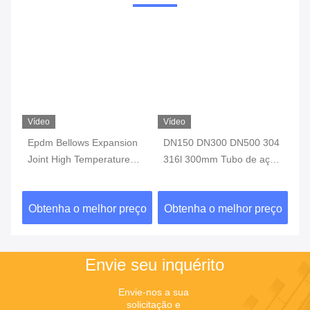
Transporte marítimo:
1.FedEx/DHL/UPS/TNT para amostra.
2.Por via aérea ou marítima para lotes de
mercadorias para LCL/FCL; Aeroporto/Porto de
acolhimento
3Os clientes especificaram transportadores ou
métodos de transporte negociáveis!
Tempo de entrega:
a.em existência:imediatamente b.
amostra:cerca de 3 dias c. OEM/ODM:cerca de
15 dias
Perguntas frequentes
P: Você pode fazer o produto de acordo com as
exigências do cliente?
R: Sim, podemos fazê-lo com o seu requisito
exato.
Q: Quais são os seus termos de pagamento?