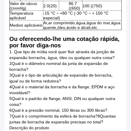
Valor de vácuo
86.7
2.0(20)
100 ((750)
((mmHg)
((650)
Temperatura
-15 °C ~ +80 °C (-30 °C ~ + 150 °C
aplicável
especial)
Ar,ar comprimido,água,água do mar,água
Medios aplicáveis
quente,óleo,ácido e álcali,etc.
Ou oferecendo-lhe uma cotação rápida,
por favor diga-nos
1. Que tipo de mídia você quer fluir através da junção de
expansão borracha, água, óleo ou qualquer outra coisa?
2Qual é o diâmetro nominal da junta de expansão de
borracha?
3Qual é o tipo de articulação de expansão de borracha,
igual ou de forma redutora?
4Qual é o material da borracha e da flange, EPDM e aço
inoxidável?
5Qual é o padrão de flange, ANSI, DIN ou qualquer outra
coisa?
6Qual é a pressão nominal, 150 libras ou 300 libras?
7Qual é o comprimento da esfera de borracha?8Quantas
juntas de borracha de expansão precisas no total?
Descrição do produto