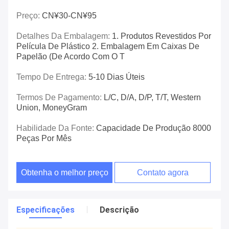
Preço:
CN¥30-CN¥95
Detalhes Da Embalagem:
1. Produtos Revestidos Por
Película De Plástico 2. Embalagem Em Caixas De
Papelão (de Acordo Com O T
Tempo De Entrega:
5-10 Dias Úteis
Termos De Pagamento:
L/C, D/A, D/P, T/T, Western
Union, MoneyGram
Habilidade Da Fonte:
Capacidade De Produção 8000
Peças Por Mês
Obtenha o melhor preço
Contato agora
Especificações
Descrição