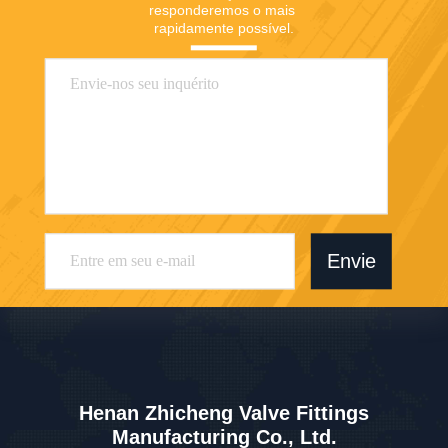
R: T/T (30% como depósito, o restante 70%
será pago antes da entrega), L/C à vista.
P: Onde fica o porto de carregamento mais
próximo?
A: Xangai, Qingdao ou Tianjin, China.
P: Como você pode garantir a qualidade ou
qualquer garantia?
R: Em caso de problemas de qualidade durante
a utilização, todos os produtos podem ser
devolvidos ou conforme
pedidos dos consumidores.
P: Aceita encomendas em pequena
quantidade?
R: Claro que sim.
P: E qual é o seu prazo de envio e entrega?
A: Por mar ou ar. Normalmente 7 a 14 dias para
entrega, de acordo com a sua quantidade de
pedido.