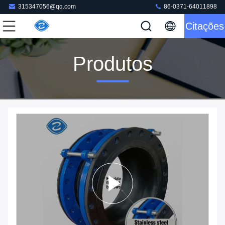
315347056@qq.com
86-0371-64011898
Citações
Produtos