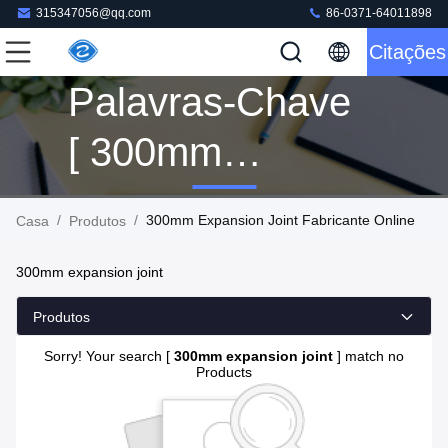
315347056@qq.com
86-0371-64011898
Citações
Palavras-Chave
[ 300mm
Expansion Joint ]
/
/
300mm Expansion Joint Fabricante Online
Casa
Produtos
Correspondência
300mm expansion joint
0 Produtos
Produtos
Sorry! Your search [
300mm expansion joint
] match no
Products