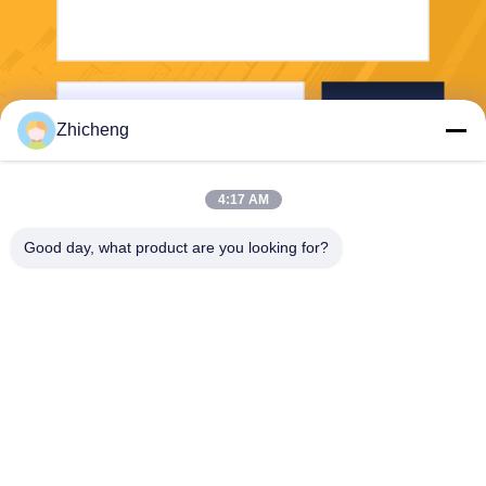
Envie
Zhicheng
4:17 AM
Good day, what product are you looking for?
Henan Zhicheng Valve Fittings
Manufacturing Co., Ltd.
315347056@qq.com
86-0371-64011898
Parque Industrial de Gasodu
tos, cidade de Xicun, cidade
de Gongyi, província de Hen