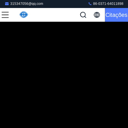
315347056@qq.com
86-0371-64011898
Citações