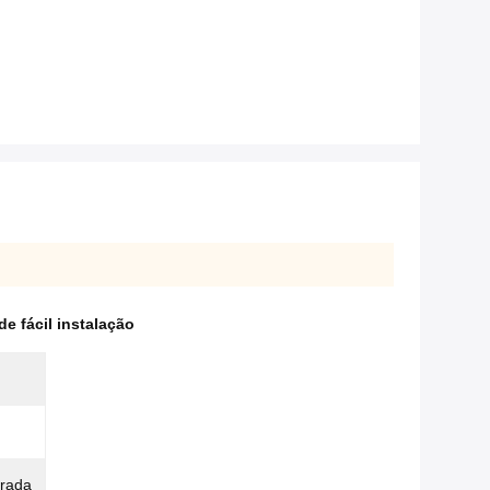
 fácil instalação
drada