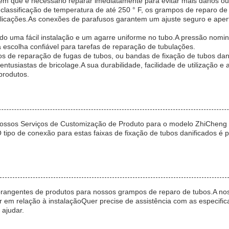
em que é necessário reparar imediatamente para evitar mais danos ou
classificação de temperatura de até 250 ° F, os grampos de reparo d
cações.As conexões de parafusos garantem um ajuste seguro e apert
ndo uma fácil instalação e um agarre uniforme no tubo.A pressão nom
 escolha confiável para tarefas de reparação de tubulações.
pos de reparação de fugas de tubos, ou bandas de fixação de tubos d
 entusiastas de bricolage.A sua durabilidade, facilidade de utilizaçã
produtos.
ssos Serviços de Customização de Produto para o modelo ZhiCheng K
po de conexão para estas faixas de fixação de tubos danificados é p
rangentes de produtos para nossos grampos de reparo de tubos.A noss
 em relação à instalaçãoQuer precise de assistência com as especifi
 ajudar.