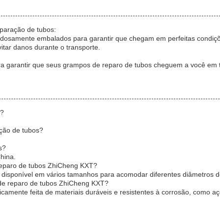
paração de tubos:
dosamente embalados para garantir que chegam em perfeitas condiçõe
itar danos durante o transporte.
ra garantir que seus grampos de reparo de tubos cheguem a você em 
s?
ção de tubos?
s?
hina.
 reparo de tubos ZhiCheng KXT?
 disponível em vários tamanhos para acomodar diferentes diâmetros d
 de reparo de tubos ZhiCheng KXT?
camente feita de materiais duráveis e resistentes à corrosão, como aç