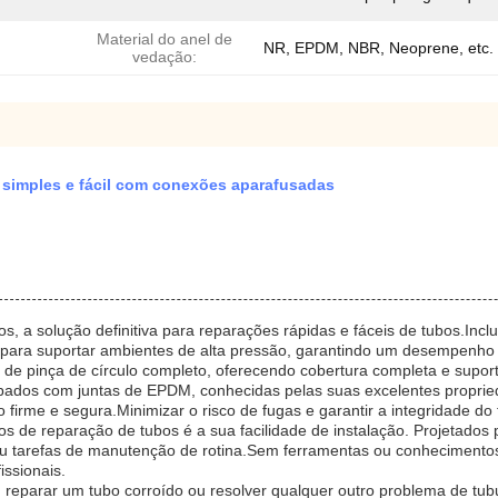
Material do anel de
NR, EPDM, NBR, Neoprene, etc.
vedação:
simples e fácil com conexões aparafusadas
, a solução definitiva para reparações rápidas e fáceis de tubos.Inc
s para suportar ambientes de alta pressão, garantindo um desempenho 
 de pinça de círculo completo, oferecendo cobertura completa e supo
dos com juntas de EPDM, conhecidas pelas suas excelentes proprieda
irme e segura.Minimizar o risco de fugas e garantir a integridade do
s de reparação de tubos é a sua facilidade de instalação. Projetados 
 tarefas de manutenção de rotina.Sem ferramentas ou conhecimentos e
issionais.
 reparar um tubo corroído ou resolver qualquer outro problema de t