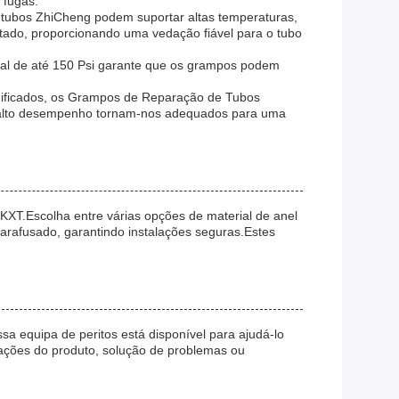
 fugas.
e tubos ZhiCheng podem suportar altas temperaturas,
ado, proporcionando uma vedação fiável para o tubo
inal de até 150 Psi garante que os grampos podem
anificados, os Grampos de Reparação de Tubos
o e alto desempenho tornam-nos adequados para uma
XT.Escolha entre várias opções de material de anel
arafusado, garantindo instalações seguras.Estes
a equipa de peritos está disponível para ajudá-lo
cações do produto, solução de problemas ou