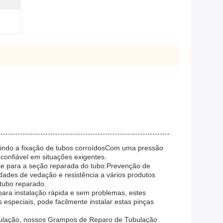
luindo a fixação de tubos corroídosCom uma pressão
confiável em situações exigentes.
rte para a seção reparada do tubo.Prevenção de
des de vedação e resistência a vários produtos
 tubo reparado.
para instalação rápida e sem problemas, estes
speciais, pode facilmente instalar estas pinças
ubulação, nossos Grampos de Reparo de Tubulação