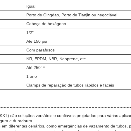
Igual
Porto de Qingdao, Porto de Tianjin ou negociável
Cabeça de hexágono
1/2"
Até 150 psi
Com parafusos
NR, EPDM, NBR, Neoprene, etc.
Até 250°F
1 ano
Clamps de reparação de tubos rápidos e fáceis
XT) são soluções versáteis e confiáveis projetadas para várias aplica
gura e duradoura.
em diferentes cenários, como emergências de vazamento de tubos, pro