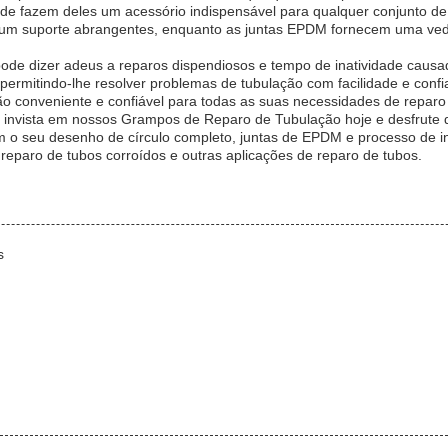
lidade fazem deles um acessório indispensável para qualquer conjunt
e um suporte abrangentes, enquanto as juntas EPDM fornecem uma ved
ode dizer adeus a reparos dispendiosos e tempo de inatividade causa
s,permitindo-lhe resolver problemas de tubulação com facilidade e con
o conveniente e confiável para todas as suas necessidades de reparo
 invista em nossos Grampos de Reparo de Tubulação hoje e desfrute 
 o seu desenho de círculo completo, juntas de EPDM e processo de inst
 reparo de tubos corroídos e outras aplicações de reparo de tubos.
s