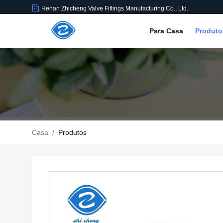
Henan Zhicheng Valve Fittings Manufacturing Co., Ltd.
Para Casa
Produt
Casa
/
Produtos