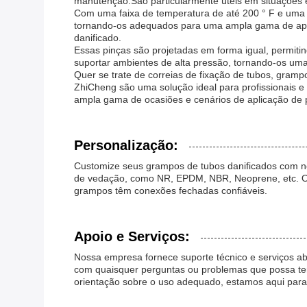
manutenção.São particularmente úteis em situações 
Com uma faixa de temperatura de até 200 ° F e uma 
tornando-os adequados para uma ampla gama de apli
danificado.
Essas pinças são projetadas em forma igual, permiti
suportar ambientes de alta pressão, tornando-os uma
Quer se trate de correias de fixação de tubos, gram
ZhiCheng são uma solução ideal para profissionais e
ampla gama de ocasiões e cenários de aplicação de 
Personalização:
Customize seus grampos de tubos danificados com no
de vedação, como NR, EPDM, NBR, Neoprene, etc. O ti
grampos têm conexões fechadas confiáveis.
Apoio e Serviços:
Nossa empresa fornece suporte técnico e serviços ab
com quaisquer perguntas ou problemas que possa ter
orientação sobre o uso adequado, estamos aqui para