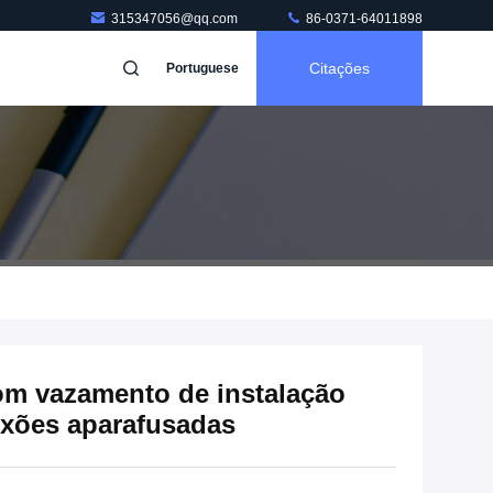
315347056@qq.com
86-0371-64011898
Citações
Portuguese
m vazamento de instalação
exões aparafusadas