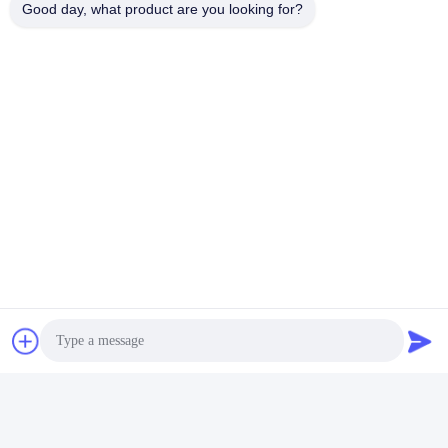
Good day, what product are you looking for?
Envie seu inquérito
Envie-nos a sua 
solicitação e 
responderemos o mais 
rapidamente possível.
Envie