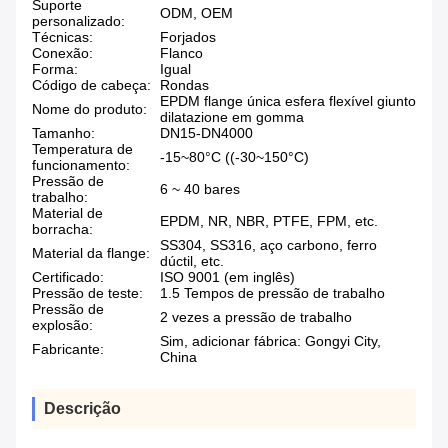
Suporte
ODM, OEM
personalizado:
Técnicas:
Forjados
Conexão:
Flanco
Forma:
Igual
Código de cabeça:
Rondas
EPDM flange única esfera flexível giunto
Nome do produto:
dilatazione em gomma
Tamanho:
DN15-DN4000
Temperatura de
-15~80°C ((-30~150°C)
funcionamento:
Pressão de
6 ~ 40 bares
trabalho:
Material de
EPDM, NR, NBR, PTFE, FPM, etc.
borracha:
SS304, SS316, aço carbono, ferro
Material da flange:
dúctil, etc.
Certificado:
ISO 9001 (em inglês)
Pressão de teste:
1.5 Tempos de pressão de trabalho
Pressão de
2 vezes a pressão de trabalho
explosão:
Sim, adicionar fábrica: Gongyi City,
Fabricante:
China
Descrição