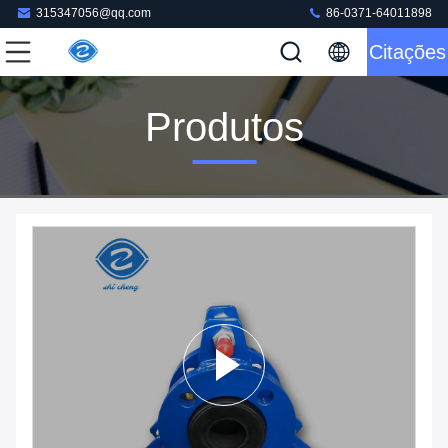
315347056@qq.com
86-0371-64011898
Citações
Produtos