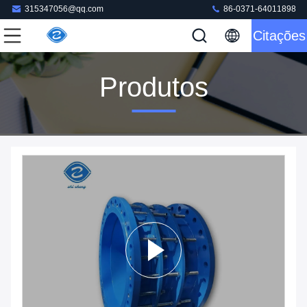
315347056@qq.com
86-0371-64011898
Citações
Produtos