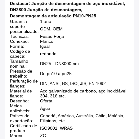
Destacar:
Junção de desmontagem de aço inoxidável
,
DN2800 Junção de desmontagem
,
Desmontagem da articulação PN10-PN25
Garantia:
1 ano
suporte
ODM, OEM
personalizado:
Técnicas:
Fusão Forja
Conexão:
Flanco
Forma:
Igual
Código de
redondo
cabeça:
Tamanho
DN25 - DN3000mm
nominal:
Pressão de
De pn10 a pn25
trabalho:
Perfuração de
DIN, ANSI, BS, ISO, JIS, EN 1092
flanges:
Material de
Aço galvanizado de carbono, aço inoxidável
flange:
304, 316 etc.
Desenho:
Oferta
Meios
Água
aplicáveis:
Países de
Canadá, América, Austrália, Chile, Malásia,
exportação:
Filipinas, etc.
Certificado de
ISO9001, WRAS
produto:
Marca:
ZC