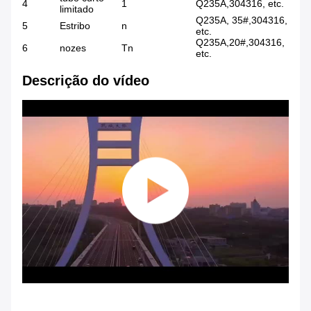
4
1
Q235A,304316, etc.
limitado
Q235A, 35#,304316,
5
Estribo
n
etc.
Q235A,20#,304316,
6
nozes
Tn
etc.
Descrição do vídeo