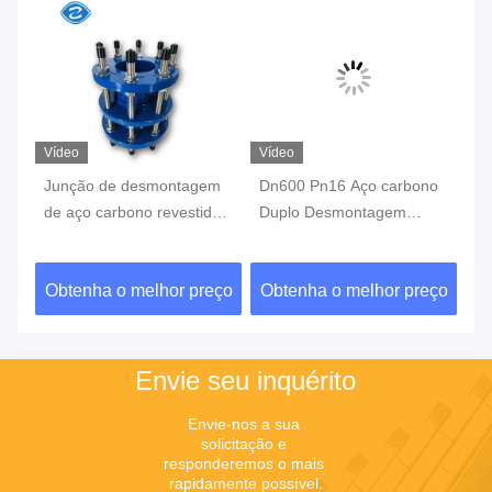
Vídeo
Vídeo
Ví
m
Dn600 Pn16 Aço carbono
Junção de desmontagem
Co
o
Duplo Desmontagem
de aço inoxidável com
re
Junção Flange
compensador de tubos de
qu
Desmontagem Junção de
válvula de borboleta
te
ço
Obtenha o melhor preço
Obtenha o melhor preço
O
aço inoxidável
ab
mu
Envie seu inquérito
Envie-nos a sua 
solicitação e 
responderemos o mais 
rapidamente possível.