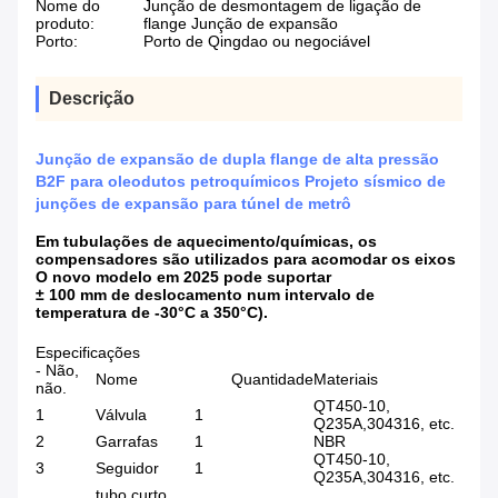
Nome do
Junção de desmontagem de ligação de
produto:
flange Junção de expansão
Porto:
Porto de Qingdao ou negociável
Descrição
Junção de expansão de dupla flange de alta pressão
B2F para oleodutos petroquímicos Projeto sísmico de
junções de expansão para túnel de metrô
Em tubulações de aquecimento/químicas, os
compensadores são utilizados para acomodar os eixos
O novo modelo em 2025 pode suportar
± 100 mm de deslocamento num intervalo de
temperatura de -30°C a 350°C).
Especificações
- Não,
Nome
Quantidade
Materiais
não.
QT450-10,
1
Válvula
1
Q235A,304316, etc.
2
Garrafas
1
NBR
QT450-10,
3
Seguidor
1
Q235A,304316, etc.
tubo curto