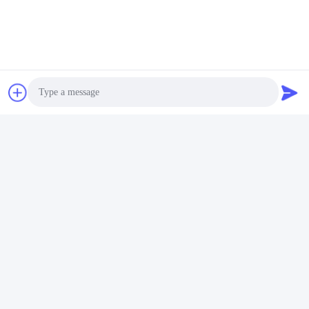
Envie
Photo
Henan Zhicheng Valve Fittings
Video Call
Manufacturing Co., Ltd.
Audio Call
315347056@qq.com
86-0371-64011898
Parque Industrial de Gasodu
tos, cidade de Xicun, cidade
de Gongyi, província de Hen