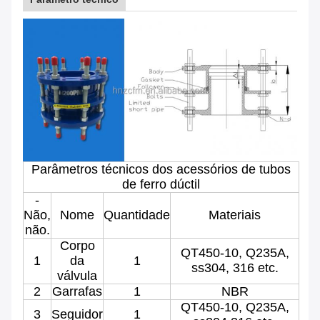
Parâmetros técnicos dos acessórios de tubos
de ferro dúctil
-
Não,
Nome
Quantidade
Materiais
não.
Corpo
QT450-10, Q235A,
1
da
1
ss304, 316 etc.
válvula
2
Garrafas
1
NBR
QT450-10, Q235A,
3
Seguidor
1