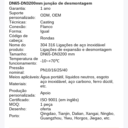
DN65-DN3200mm junção de desmontagem
Garantia:
1 ano
Suporte
ODM, OEM
personalizado:
Técnicas:
Casting
Conexão:
Flanco
Forma:
Igual
Código de
Rondas
cabeça:
Nome do
304 316 Ligações de aço inoxidável
produto:
Ligações de expansão e desmontagem
Tamanho:
DN65-DN3200 mm
Temperatura de
-10~+70℃
funcionamento:
Pressão
PN10/16/25/40
nominal:
Meios aplicáveis:
Água portátil, líquidos neutros, esgoto
aço inoxidável, aço carbono, ferro dúctil,
Materiais:
etc.
Produção
Apoio
personalizada:
Certificado:
ISO 9001 (em inglês)
MOQ:
1 peça
Desenho:
oferta
Qingdao, Tianjin, Dalian, Xangai, Ningbo,
Porto:
Guangzhou, Yiwu, Horgos, Jiegao, etc.