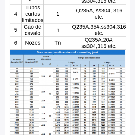
ss304,316 etc.
Tubos
Q235A, ss304, 316
4
curtos
1
etc.
limitados
Cão de
Q235A,35#,ss304,316
5
n
cavalo
etc.
Q235A,20#,
6
Nozes
Tn
ss304,316 etc.