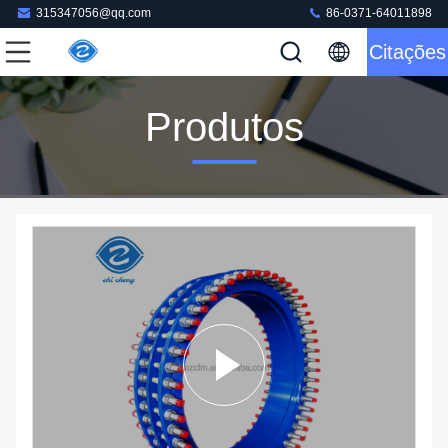
315347056@qq.com
86-0371-64011898
Citações
Produtos