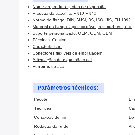
Nome do produto: juntas de expansão
Pressão de trabalho: PN10-PN40
Norma de flange: DIN, ANSI, BS, ISO, JIS, EN 1092
Material da flange: aço inoxidável, aço carbono, etc.
Suporte personalizado: OEM, ODM, OBM
Técnicas: Casting
Características:
Conectores flexíveis de embraiagem
Articulações de expansão axial
Ferreiras de aço
Parâmetros técnicos:
Pacote
Em
Técnicas
Cas
Conexões de fim
De 
Redução do ruído
Alt