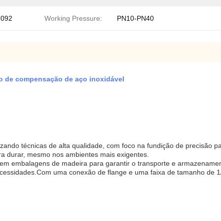
1092
Working Pressure:
PN10-PN40
ço de compensação de aço inoxidável
izando técnicas de alta qualidade, com foco na fundição de precisão
ara durar, mesmo nos ambientes mais exigentes.
s em embalagens de madeira para garantir o transporte e armazename
 necessidades.Com uma conexão de flange e uma faixa de tamanho de 1