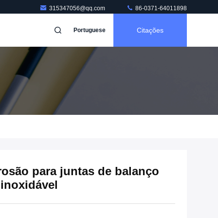
315347056@qq.com
86-0371-64011898
Citações
Portuguese
rosão para juntas de balanço
inoxidável