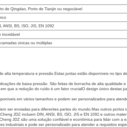
to de Qingdao, Porto de Tianjin ou negociável
anco
, ANSI, BS, ISO, JIS, EN 1092
 inoxidável
camadas únicas ou múltiplas
 de alta temperatura e pressão.Estas juntas estão disponíveis no tipo
plicações de baixa pressão. São feitas de borracha de alta qualidad
 em que a redução do ruído é um fator crucialO design único destas jun
oníveis em vários tamanhos e podem ser personalizados para atende
dem ser enviadas para diferentes partes do mundo.Mas outros portos 
Cheng JDZ incluem DIN, ANSI, BS, ISO, JIS e EN 1092.e outros materia
iCheng JDZ são uma solução confiável e econômica para lidar com a e
s industriais e pode ser personalizado para atender a requisitos espe