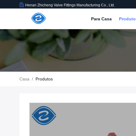
Henan Zhicheng Valve Fittings Manufacturing Co., Ltd.
Para Casa
Produt
Casa
/
Produtos