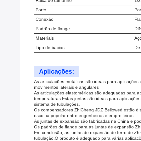
Faixa de tamanho
1/2
Porto
Por
Conexão
Fl
Padrão de flange
DIN
Materiais
Aço
Tipo de bacias
De 
Aplicações:
As articulações metálicas são ideais para aplicações
movimentos laterais e angulares
As articulações elastoméricas são adequadas para a
temperaturas.Estas juntas são ideais para aplicações
sistema de tubulações.
Os compensadores ZhiCheng JDZ Bellowed estão disp
escolha popular entre engenheiros e empreiteiros.
As juntas de expansão são fabricadas na China e po
Os padrões de flange para as juntas de expansão Zhi
Em conclusão, as juntas de expansão de ferro de Zh
tubulação.O produto é adequado para várias aplicaçõe