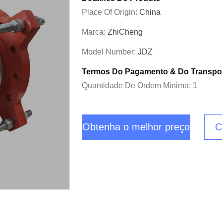
Place Of Origin:
China
Marca:
ZhiCheng
Model Number:
JDZ
Termos Do Pagamento & Do Transpo
Quantidade De Ordem Mínima:
1
Obtenha o melhor preço
C