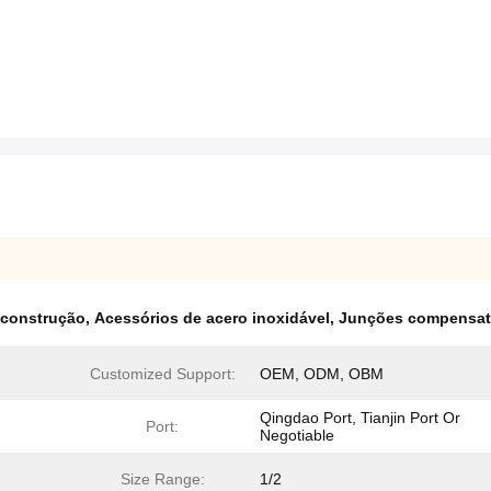
 construção
,
Acessórios de acero inoxidável
,
Junções compensató
Customized Support:
OEM, ODM, OBM
Qingdao Port, Tianjin Port Or
Port:
Negotiable
Size Range:
1/2