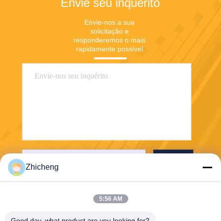
Envie seu inquérito
Envie-nos a sua 
solicitação e 
responderemos o mais 
rapidamente possível.
Envie
Zhicheng
5:56 AM
Good day, what product are you looking for?