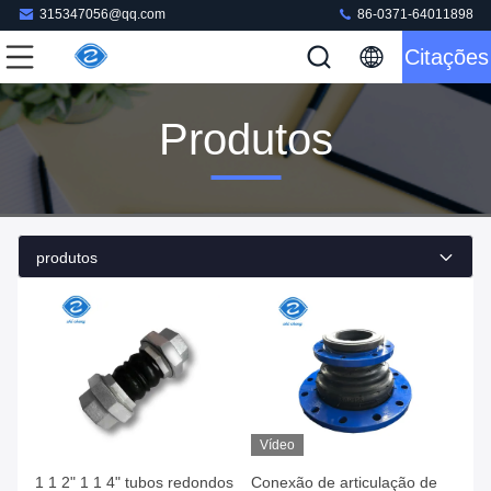
315347056@qq.com
86-0371-64011898
Citações
Produtos
produtos
Vídeo
1 1 2" 1 1 4" tubos redondos
Conexão de articulação de