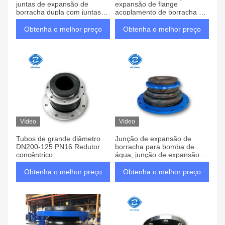
juntas de expansão de
expansão de flange
borracha dupla com juntas
acoplamento de borracha de
vivas roscadas
redução concêntrica flexível
Obtenha o melhor preço
Obtenha o melhor preço
Vídeo
Vídeo
Tubos de grande diâmetro
Junção de expansão de
DN200-125 PN16 Redutor
borracha para bomba de
concêntrico
água, junção de expansão
de borracha redutora
excêntrica DN100
Obtenha o melhor preço
Obtenha o melhor preço