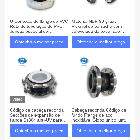
U Conexão de flange de PVC
Material NBR 90 graus
Rota de tubulação de PVC
Flexível de borracha com
Junção especial de
cotovelada de expansão
expansão de borracha para
para teste de alta pressão
petróleo e mais
Obtenha o melhor preço
Obtenha o melhor preço
Vídeo
Código de cabeça redonda
Cabeça redonda Código de
Secções de expansão de
fundo Flange de aço
flange Ss304 anti-UV para
inoxidável Globo único juntas
controlo de vibrações e ruído
de expansão de borracha
Obtenha o melhor preço
Obtenha o melhor preço