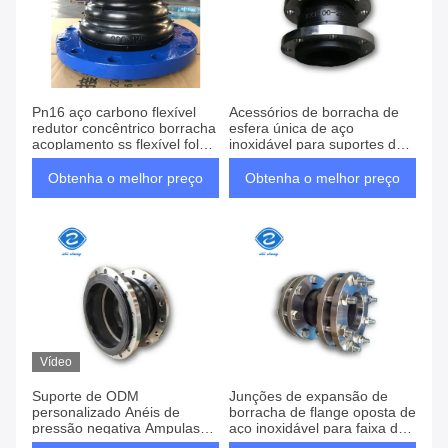
Pn16 aço carbono flexível
Acessórios de borracha de
redutor concêntrico borracha
esfera única de aço
acoplamento ss flexível fole
inoxidável para suportes de
conduta
ar e para flange da norma
DIN
Obtenha o melhor preço
Obtenha o melhor preço
Vídeo
Suporte de ODM
Junções de expansão de
personalizado Anéis de
borracha de flange oposta de
pressão negativa Ampulas
aço inoxidável para faixa de
de tubos Junções de
temperatura -15C-80C